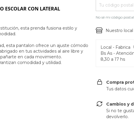
O ESCOLAR CON LATERAL
No sé mi código posta
stitución, esta prenda fusiona estilo y
Nuestro local
odidad.
dad, esta pantalon ofrece un ajuste cómodo
Local - Fabrica
brigado en tus actividades al aire libre y
Bs As - Atención
pañarte en cada movimiento.
8,30 a 17 hs
arantizan comodidad y utilidad.
Compra pro
Tus datos cu
Cambios y d
Si no te gust
devolverlo.