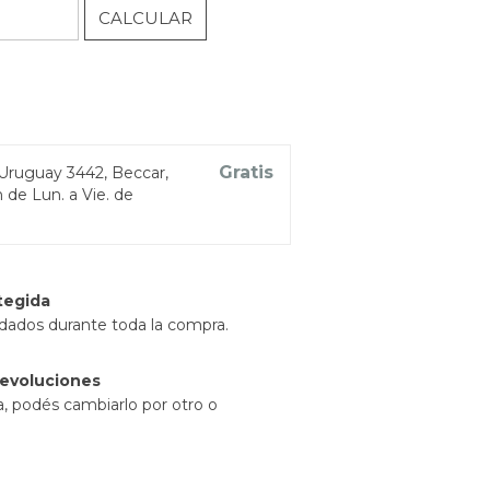
CALCULAR
l
Gratis
Uruguay 3442, Beccar,
 de Lun. a Vie. de
tegida
idados durante toda la compra.
evoluciones
a, podés cambiarlo por otro o