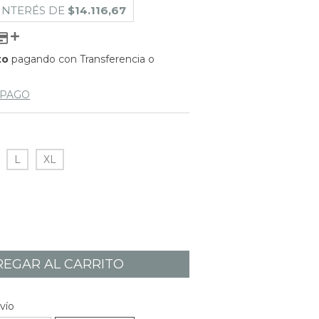
 INTERÉS DE
$14.116,67
to
pagando con Transferencia o
 PAGO
L
XL
CAMBIAR CP
P:
vío