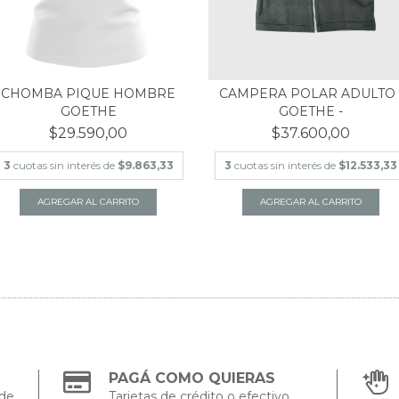
CHOMBA PIQUE HOMBRE
CAMPERA POLAR ADULTO 
GOETHE
GOETHE -
$29.590,00
$37.600,00
3
cuotas sin interés de
$9.863,33
3
cuotas sin interés de
$12.533,33
AGREGAR AL CARRITO
AGREGAR AL CARRITO
PAGÁ COMO QUIERAS
 de
Tarjetas de crédito o efectivo