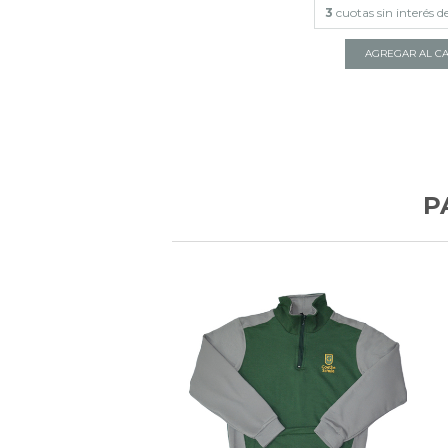
3
cuotas sin interés d
AGREGAR AL CA
P