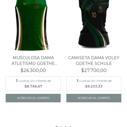
MUSCULOSA DAMA
CAMISETA DAMA VOLEY
ATLETISMO GOETHE
GOETHE SCHULE
SCHULE
$26.300,00
$27.700,00
3
cuotas sin interés de
3
cuotas sin interés de
$8.766,67
$9.233,33
AGREGAR AL CARRITO
AGREGAR AL CARRITO