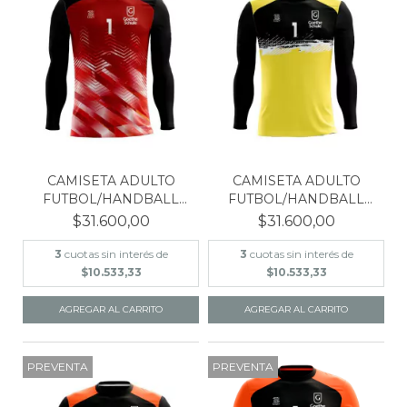
CAMISETA ADULTO
CAMISETA ADULTO
FUTBOL/HANDBALL
FUTBOL/HANDBALL
GOETHE S...
GOETHE S...
$31.600,00
$31.600,00
3
cuotas sin interés de
3
cuotas sin interés de
$10.533,33
$10.533,33
AGREGAR AL CARRITO
AGREGAR AL CARRITO
PREVENTA
PREVENTA