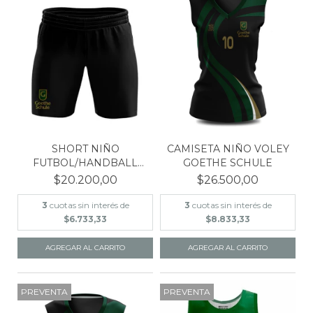
SHORT NIÑO
CAMISETA NIÑO VOLEY
FUTBOL/HANDBALL
GOETHE SCHULE
GOETHE SCHULE
$20.200,00
$26.500,00
3
cuotas sin interés de
3
cuotas sin interés de
$6.733,33
$8.833,33
AGREGAR AL CARRITO
AGREGAR AL CARRITO
PREVENTA
PREVENTA