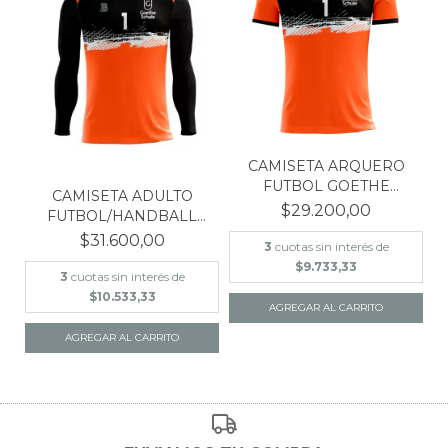
CAMISETA ARQUERO
FUTBOL GOETHE
CAMISETA ADULTO
SCHULE -A...
$29.200,00
FUTBOL/HANDBALL
GOETHE S...
$31.600,00
3
cuotas sin interés de
$9.733,33
3
cuotas sin interés de
$10.533,33
AGREGAR AL CARRITO
AGREGAR AL CARRITO