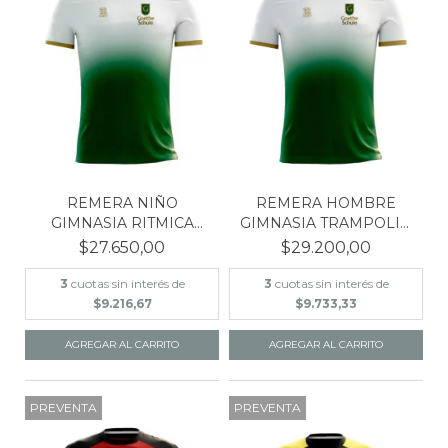
REMERA NIÑO
REMERA HOMBRE
GIMNASIA RITMICA
GIMNASIA TRAMPOLIN
GOETHE SCHU...
GOETHE...
$27.650,00
$29.200,00
3
cuotas sin interés de
3
cuotas sin interés de
$9.216,67
$9.733,33
AGREGAR AL CARRITO
AGREGAR AL CARRITO
PREVENTA
PREVENTA