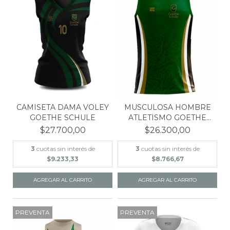
MUSCULOSA HOMBRE
CAMISETA DAMA VOLEY
ATLETISMO GOETHE
GOETHE SCHULE
SCHULE
$26.300,00
$27.700,00
3
cuotas sin interés de
3
cuotas sin interés de
$8.766,67
$9.233,33
AGREGAR AL CARRITO
AGREGAR AL CARRITO
PREVENTA
PREVENTA