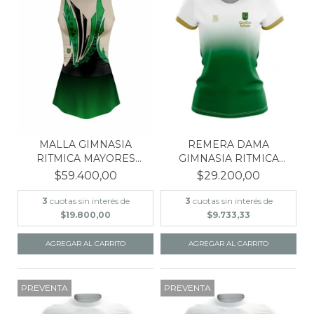
MALLA GIMNASIA
REMERA DAMA
RITMICA MAYORES
GIMNASIA RITMICA
GOETHE SC...
GOETHE SCHU...
$59.400,00
$29.200,00
3
cuotas sin interés de
3
cuotas sin interés de
$19.800,00
$9.733,33
AGREGAR AL CARRITO
AGREGAR AL CARRITO
PREVENTA
PREVENTA